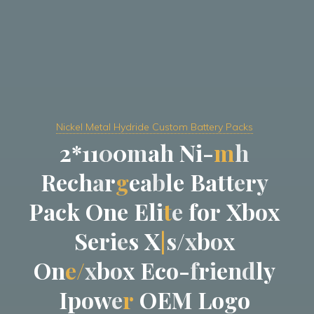
Nickel Metal Hydride Custom Battery Packs
2
*
2
1
1
0
0
m
a
h
h
N
i
-
m
h
R
e
c
h
a
r
g
e
a
b
l
e
B
a
t
t
e
r
y
P
a
c
k
O
n
e
E
l
i
t
e
f
o
r
X
b
x
o
x
e
S
e
r
i
s
e
s
X
|
s
/
x
b
o
x
O
n
e
/
x
b
o
x
E
c
o
-
f
r
i
e
n
d
l
y
I
p
o
w
e
r
O
E
M
L
o
g
o