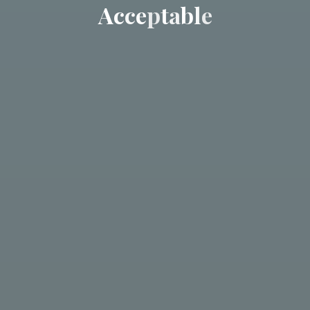
A
c
c
c
e
p
t
a
b
l
e